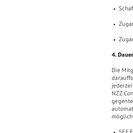
Schaf
Zuga
Zugan
4. Daue
Die Mitg
darauff
jederzei
NZZ Con
gegentei
automati
möglich
SEF.F