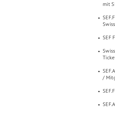
mit 
SEF.
Swis
SEF F
Swiss
Ticke
SEF.
/ Mit
SEF.F
SEF.