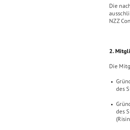
Die nac
ausschl
NZZ Conn
2. Mitgl
Die Mitg
Gründ
des 
Gründ
des S
(Risi