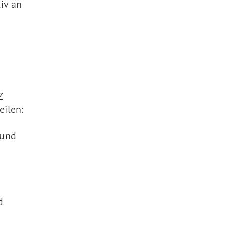
iv an
Z
eilen:
 und
d