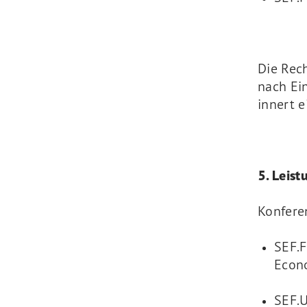
Die Rech
nach Ein
innert e
5. Leis
Konfere
SEF.F
Econ
SEF.