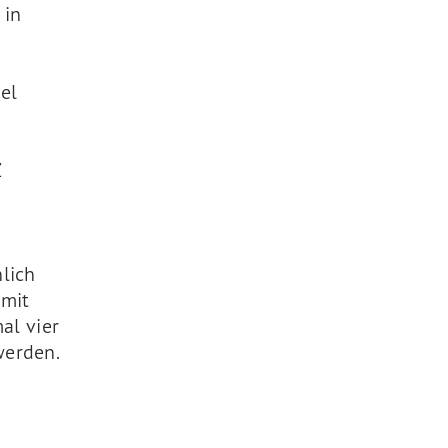
 in
el
Z
lich
 mit
al vier
werden.