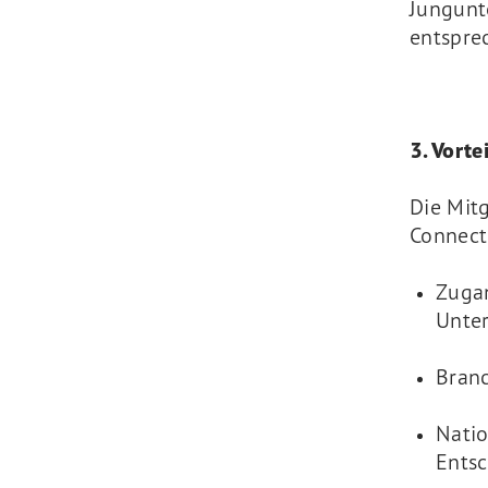
Jungunt
entspre
3. Vorte
Die Mit
Connect
Zuga
Unte
Bran
Natio
Ents