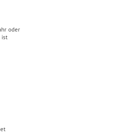
ahr oder
 ist
et