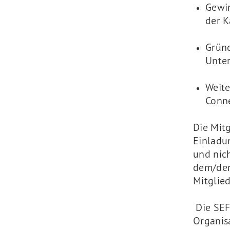
Gewin
der K
Gründ
Unte
Weit
Conne
Die Mit
Einladun
und nic
dem/der
Mitglie
Die SEF
Organis