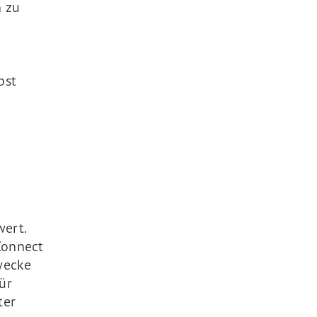
n zu
bst
ert.
Connect
wecke
ür
ter