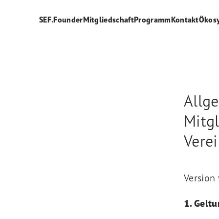
SEF.Founder
Mitgliedschaft
Programm
Kontakt
Ökos
Allg
Mitg
Vere
Version
1. Gelt