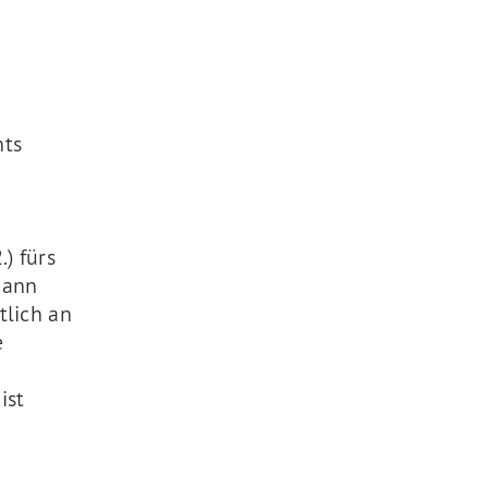
nts
) fürs
kann
tlich an
e
ist