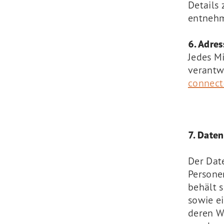
Details
entneh
6. Adre
Jedes Mi
verantwo
connec
7. Date
Der Dat
Persone
behält 
sowie e
deren W