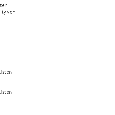
lten
ity von
isten
isten
s